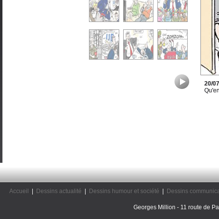
20/0
Qu'en
Accueil
|
Dessins actualité
|
Dessins humour et société
|
Dessins communica
Georges Million - 11 route de Pal