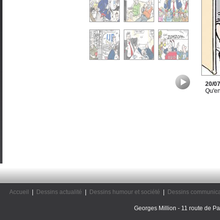
20/0
Qu'en
Accueil
|
Dessins actualité
|
Dessins humour et société
|
Dessins communica
Georges Million - 11 route de Pal