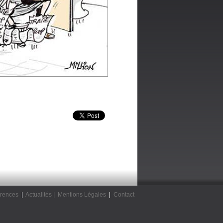
rences
|
Actualités
|
Mentions Légales
|
Contact