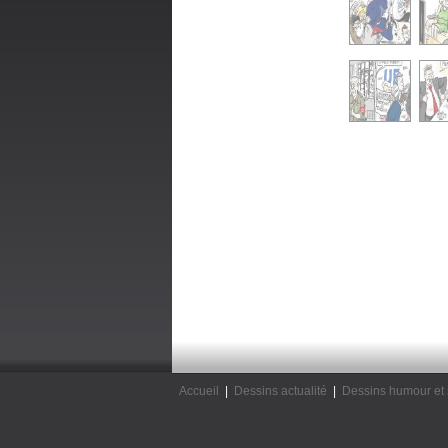
Accueil
|
Dessins actualité
|
Dessins humour et 