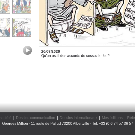
20/07/2026
Qu'en est il des accords de cessez le feu?
société
|
Dessins communication
|
Dessins internationaux
|
Mes éditions
|
Réfé
Georges Million - 11 route de Pallud 73200 Albertville - Tel. +33 (0)6 74 57 36 57