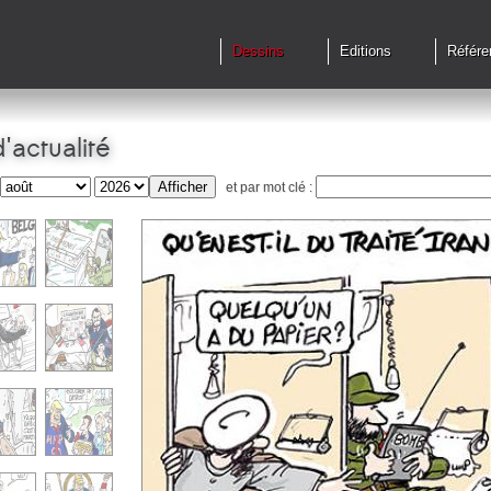
Dessins
Editions
Référe
'actualité
et par mot clé :