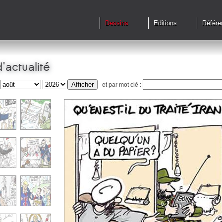
Dessins
Editions
Référe
'actualité
et par mot clé :