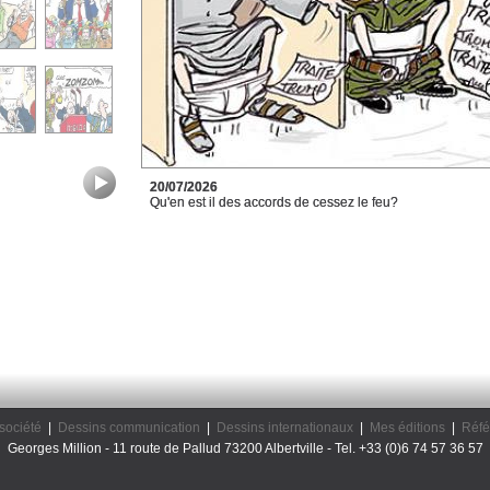
20/07/2026
Qu'en est il des accords de cessez le feu?
société
|
Dessins communication
|
Dessins internationaux
|
Mes éditions
|
Réfé
Georges Million - 11 route de Pallud 73200 Albertville - Tel. +33 (0)6 74 57 36 57