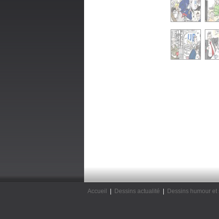
Accueil
|
Dessins actualité
|
Dessins humour et 