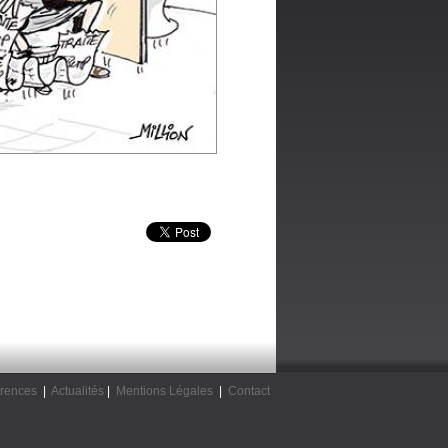
rences
|
Actualités
|
Mentions Légales
|
Contact