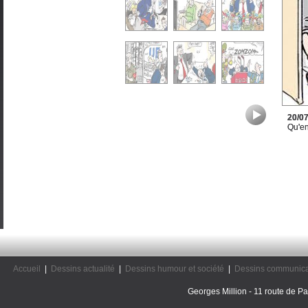
20/0
Qu'en
Accueil
|
Dessins actualité
|
Dessins humour et société
|
Dessins communica
Georges Million - 11 route de Pal