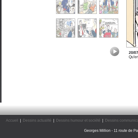
20/0
Qu'en
Accueil
|
Dessins actualité
|
Dessins humour et société
|
Dessins communica
Georges Million - 11 route de Pal