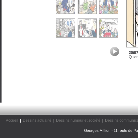
20/0
Qu'en
Accueil
|
Dessins actualité
|
Dessins humour et société
|
Dessins communica
Georges Million - 11 route de Pal