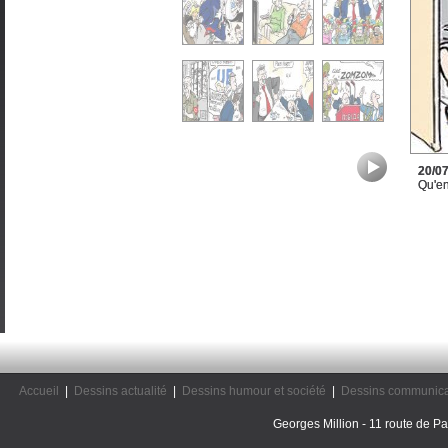
20/0
Qu'en
Accueil
|
Dessins actualité
|
Dessins humour et société
|
Dessins communica
Georges Million - 11 route de Pal