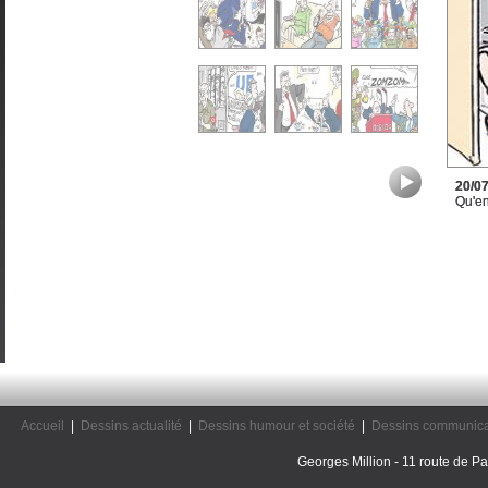
20/0
Qu'en
Accueil
|
Dessins actualité
|
Dessins humour et société
|
Dessins communica
Georges Million - 11 route de Pal