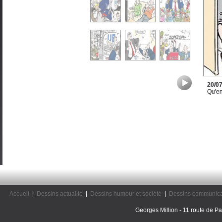
20/0
Qu'en
Accueil
|
Dessins actualité
|
Dessins humour et société
|
Dessins communica
Georges Million - 11 route de Pal