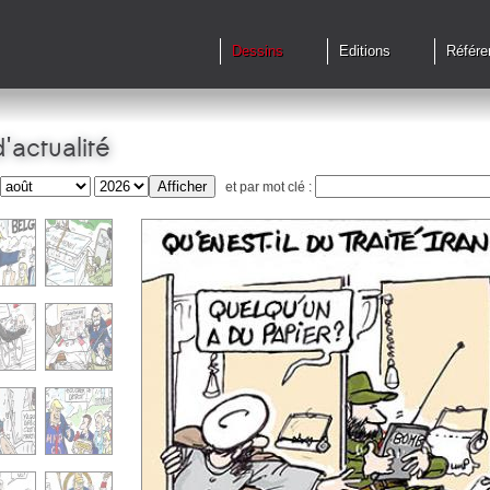
Dessins
Editions
Référe
'actualité
et par mot clé :