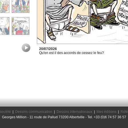
20/07/2026
Qu'en est il des accords de cessez le feu?
société
|
Dessins communication
|
Dessins internationaux
|
Mes éditions
|
Réfé
Georges Million - 11 route de Pallud 73200 Albertville - Tel. +33 (0)6 74 57 36 57