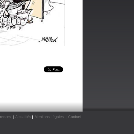
rences
|
Actualités
|
Mentions Légales
|
Contact