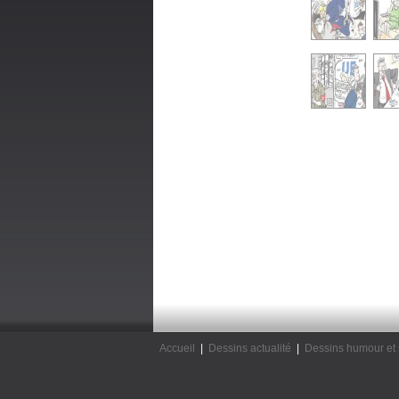
Accueil
|
Dessins actualité
|
Dessins humour et 