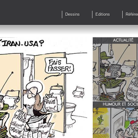
Dessins
Editions
Référe
ACTUALITÉ
Qu'en est il des accords 
le feu?
HUMOUR ET SOCI
zone 51