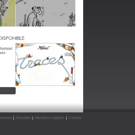
DISPONIBLE
’humour
urs :
rences
|
Actualités
|
Mentions Légales
|
Contact