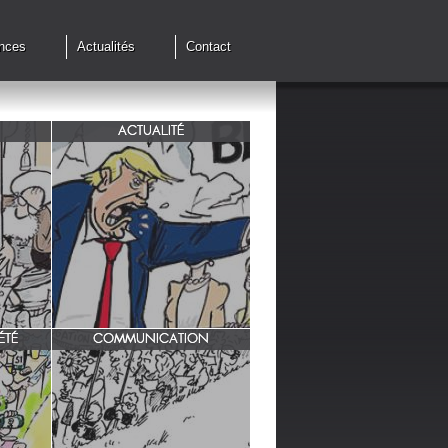
nces
Actualités
Contact
ACTUALITÉ
de cessez
G7 à Evian, Trump, une fois de
plus ,s'en prend aux européens.
ÉTÉ
COMMUNICATION
INRA/ Rotation des terres.