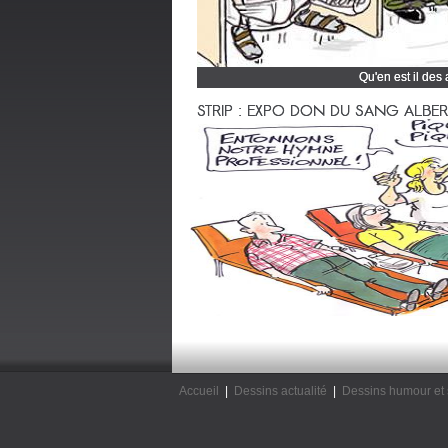
Qu'en est il des
Cliquez et découvrez
STRIP : EXPO DON DU SANG ALBERTV
Accueil
|
Dessins actualité
|
Dessins humour et 