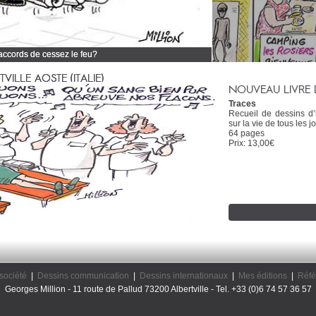
 accords de cessez le feu?
 tous mes dessins d'actualité
ILLE AOSTE (ITALIE)
NOUVEAU LIVRE 
Traces
Recueil de dessins d
sur la vie de tous les jo
64 pages
Prix: 13,00€
société
|
Dessins communication
|
Dessins internationaux
|
Mes éditions
|
Réfé
Georges Million - 11 route de Pallud 73200 Albertville - Tel. +33 (0)6 74 57 36 57