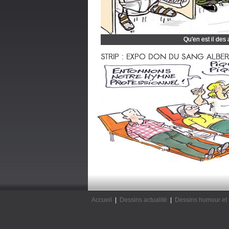
Qu'en est il des
Cliquez et découvrez
STRIP : EXPO DON DU SANG ALBERTV
Accueil
|
Dessins actualité
|
Dessins humour et 