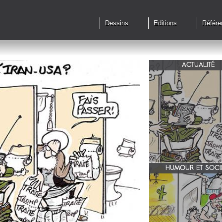
Dessins
Editions
Référe
ACTUALITÉ
Qu'en est il des accords 
le feu?
HUMOUR ET SOCI
zone 51