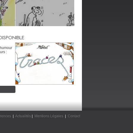
DISPONIBLE
’humour
urs :
rences
|
Actualités
|
Mentions Légales
|
Contact