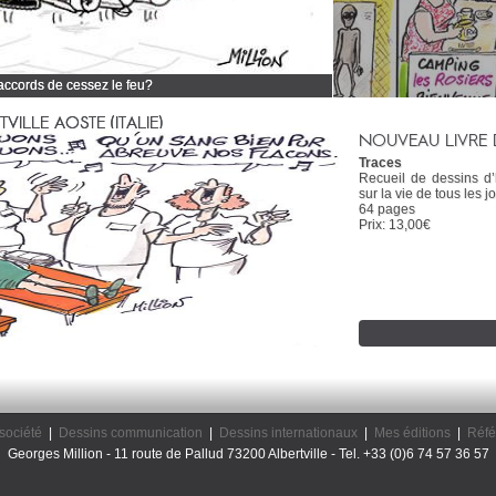
 accords de cessez le feu?
 tous mes dessins d'actualité
ILLE AOSTE (ITALIE)
NOUVEAU LIVRE 
Traces
Recueil de dessins d
sur la vie de tous les jo
64 pages
Prix: 13,00€
société
|
Dessins communication
|
Dessins internationaux
|
Mes éditions
|
Réfé
Georges Million - 11 route de Pallud 73200 Albertville - Tel. +33 (0)6 74 57 36 57