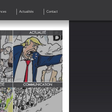
nces
Actualités
Contact
ACTUALITÉ
de cessez
G7 à Evian, Trump, une fois de
plus ,s'en prend aux européens.
ÉTÉ
COMMUNICATION
INRA/ Rotation des terres.