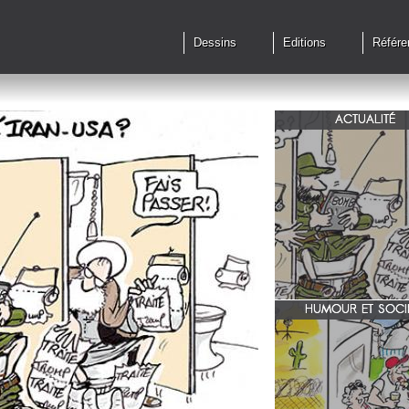
Dessins
Editions
Référe
ACTUALITÉ
Qu'en est il des accords 
le feu?
HUMOUR ET SOCI
zone 51