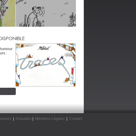
DISPONIBLE
’humour
urs :
rences
|
Actualités
|
Mentions Légales
|
Contact