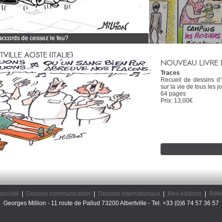
 accords de cessez le feu?
 tous mes dessins d'actualité
ILLE AOSTE (ITALIE)
NOUVEAU LIVRE 
Traces
Recueil de dessins d
sur la vie de tous les jo
64 pages
Prix: 13,00€
société
|
Dessins communication
|
Dessins internationaux
|
Mes éditions
|
Réfé
Georges Million - 11 route de Pallud 73200 Albertville - Tel. +33 (0)6 74 57 36 57