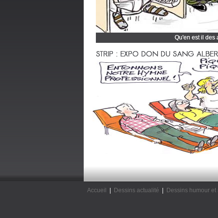
Qu'en est il des
Cliquez et découvrez
STRIP : EXPO DON DU SANG ALBERTV
Accueil
|
Dessins actualité
|
Dessins humour et 