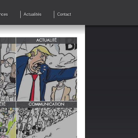
nces
Actualités
Contact
ACTUALITÉ
de cessez
G7 à Evian, Trump, une fois de
plus ,s'en prend aux européens.
ÉTÉ
COMMUNICATION
INRA/ Rotation des terres.