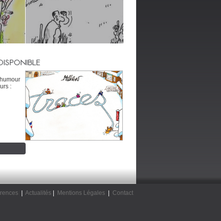
DISPONIBLE
’humour
urs :
rences
|
Actualités
|
Mentions Légales
|
Contact