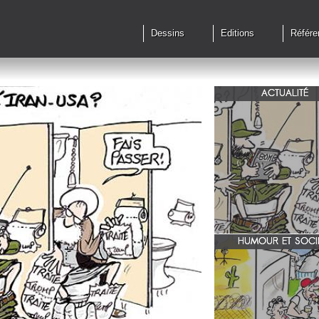
Dessins
Editions
Référe
ACTUALITÉ
Qu'en est il des accords 
le feu?
HUMOUR ET SOCI
zone 51