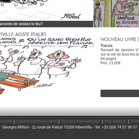
 accords de cessez le feu?
 tous mes dessins d'actualité
ILLE AOSTE (ITALIE)
NOUVEAU LIVRE 
Traces
Recueil de dessins d
sur la vie de tous les jo
64 pages
Prix: 13,00€
société
|
Dessins communication
|
Dessins internationaux
|
Mes éditions
|
Réfé
Georges Million - 11 route de Pallud 73200 Albertville - Tel. +33 (0)6 74 57 36 57