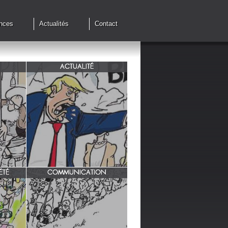
nces
Actualités
Contact
ACTUALITÉ
de cessez
G7 à Evian, Trump, une fois de
plus ,s'en prend aux européens.
ÉTÉ
COMMUNICATION
INRA/ Rotation des terres.