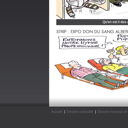
Qu'en est il des
Cliquez et découvrez
STRIP : EXPO DON DU SANG ALBERTV
Accueil
|
Dessins actualité
|
Dessins humour et 