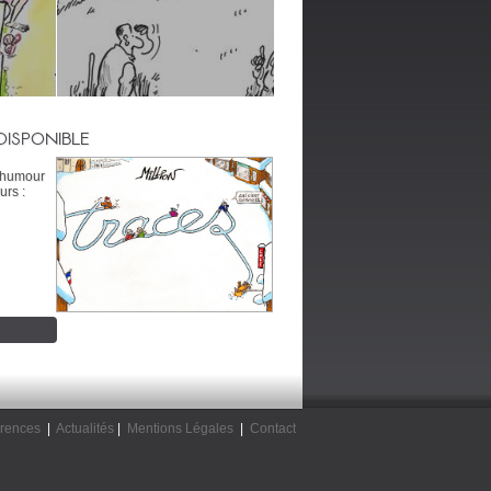
DISPONIBLE
’humour
urs :
rences
|
Actualités
|
Mentions Légales
|
Contact