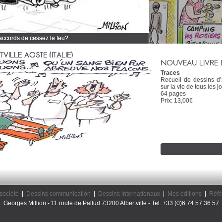
 accords de cessez le feu?
 tous mes dessins d'actualité
ILLE AOSTE (ITALIE)
NOUVEAU LIVRE 
Traces
Recueil de dessins d
sur la vie de tous les jo
64 pages
Prix: 13,00€
société
|
Dessins communication
|
Dessins internationaux
|
Mes éditions
|
Réfé
Georges Million - 11 route de Pallud 73200 Albertville - Tel. +33 (0)6 74 57 36 57