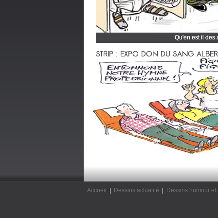
Qu'en est il des
Cliquez et découvrez
STRIP : EXPO DON DU SANG ALBERTV
Accueil
|
Dessins actualité
|
Dessins humour et 