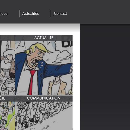
nces
Actualités
Contact
ACTUALITÉ
de cessez
G7 à Evian, Trump, une fois de
plus ,s'en prend aux européens.
ÉTÉ
COMMUNICATION
INRA/ Rotation des terres.