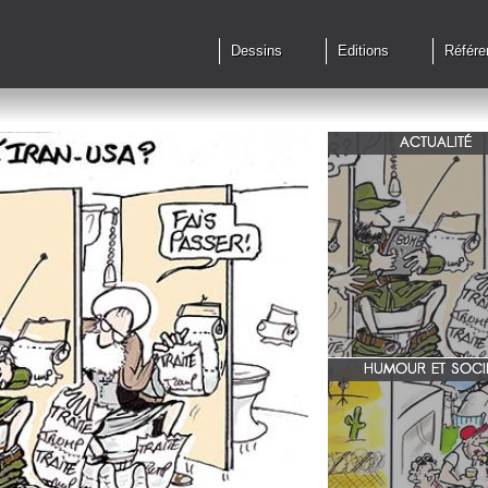
Dessins
Editions
Référe
ACTUALITÉ
Qu'en est il des accords 
le feu?
HUMOUR ET SOCI
zone 51