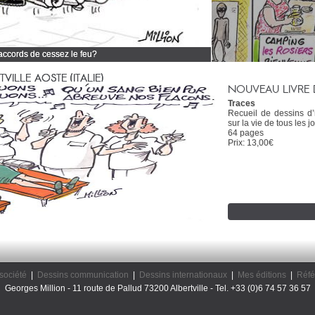
 accords de cessez le feu?
 tous mes dessins d'actualité
ILLE AOSTE (ITALIE)
NOUVEAU LIVRE 
Traces
Recueil de dessins d
sur la vie de tous les jo
64 pages
Prix: 13,00€
société
|
Dessins communication
|
Dessins internationaux
|
Mes éditions
|
Réfé
Georges Million - 11 route de Pallud 73200 Albertville - Tel. +33 (0)6 74 57 36 57