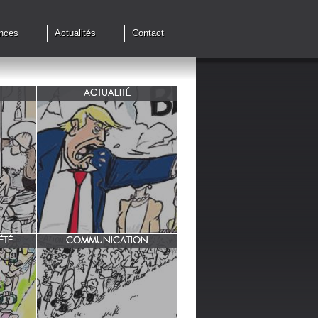
nces
Actualités
Contact
ACTUALITÉ
de cessez
G7 à Evian, Trump, une fois de
plus ,s'en prend aux européens.
ÉTÉ
COMMUNICATION
INRA/ Rotation des terres.