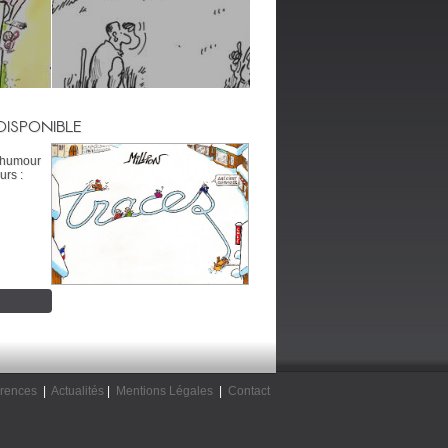
DISPONIBLE
’humour
urs :
rences
|
Actualités
|
Mentions Légales
|
Contact