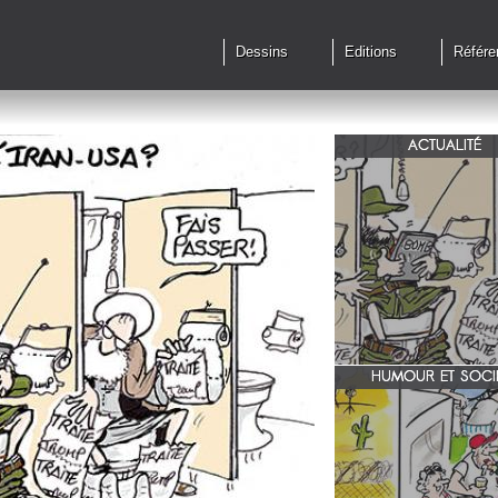
Dessins
Editions
Référe
ACTUALITÉ
Qu'en est il des accords 
le feu?
HUMOUR ET SOCI
zone 51