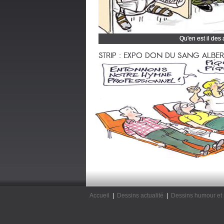
Qu'en est il des
Cliquez et découvrez
STRIP : EXPO DON DU SANG ALBERTV
Accueil
|
Dessins actualité
|
Dessins humour et 